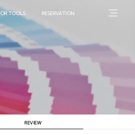
OR TOOLS
RESERVATION
특허 인증
RESERVATION
교구 판매
CONTACT
REVIEW
REVIEW