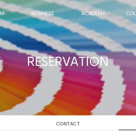
AM
BUSINESS
ACADEMY
COL
컨설팅
강의분야
퍼스널 컬러 뷰티 컨설턴트
 진단
기업 퍼스널 컬러
패션 이미지 스타일 전문가
스타일
기업 이미지 메이킹
컬러 융합 카운슬러
RESERVATION
기업 컬러테라피
배색 플래너 전문가
피
컬러리스트 자격증 과정
CONTACT