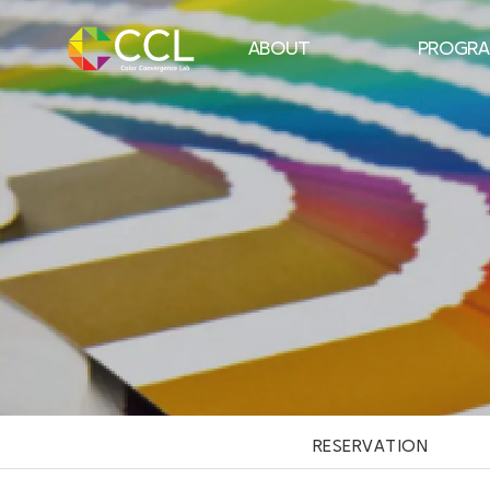
ABOUT
PROGR
CCL 소개
퍼스널 컬러 
인사말
남성 프리미엄
강사진
체형 골격 핏 
연구진
메이크업
언론보도
컬러테라
오시는 길
RESERVATION