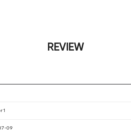
REVIEW
or1
07-09