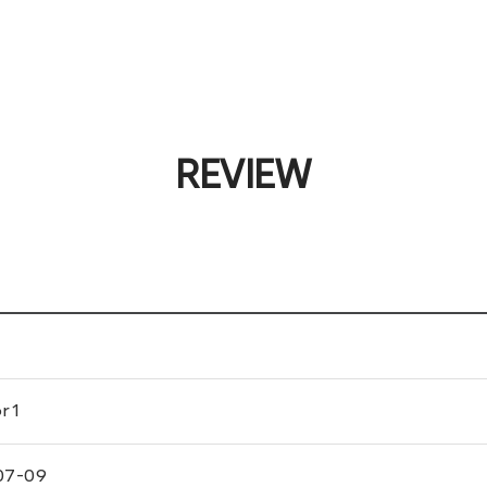
REVIEW
or1
07-09