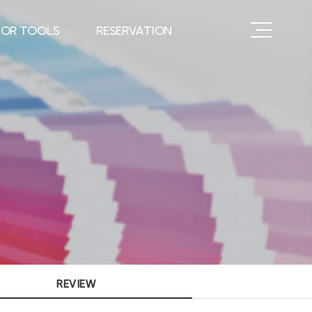
OR TOOLS
RESERVATION
특허 인증
RESERVATION
교구 판매
CONTACT
REVIEW
REVIEW