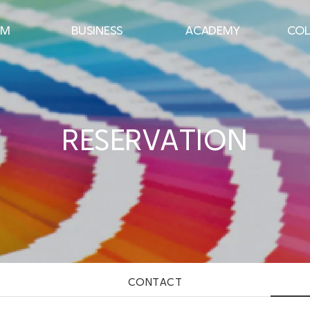
AM
BUSINESS
ACADEMY
COL
컨설팅
강의분야
퍼스널 컬러 뷰티 컨설턴트
 진단
기업 퍼스널 컬러
패션 이미지 스타일 전문가
스타일
기업 이미지 메이킹
컬러 융합 카운슬러
RESERVATION
기업 컬러테라피
배색 플래너 전문가
피
컬러리스트 자격증 과정
CONTACT