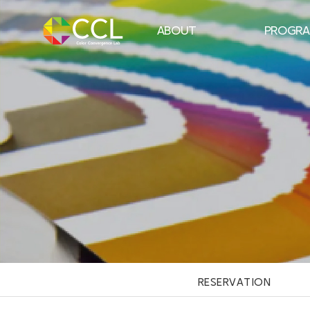
ABOUT
PROGR
CCL 소개
퍼스널 컬러 
인사말
남성 프리미엄
강사진
체형 골격 핏 
연구진
메이크업
언론보도
컬러테라
오시는 길
RESERVATION